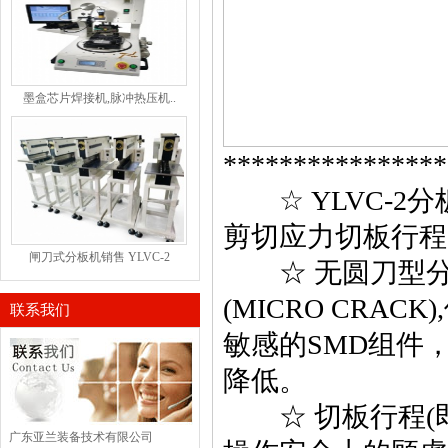
墨盒芯片焊接机,脉冲热压机..
****************
☆
YLVC-2
分
剪切应力切板行程
闸刀式分板机销售 YLVC-2
☆ 无圆刀型分
(MICRO CRACK),
联系我们
敏感的
SMD
组件
降低。
☆ 切板行程
(
广东亚兰装备技术有限公司