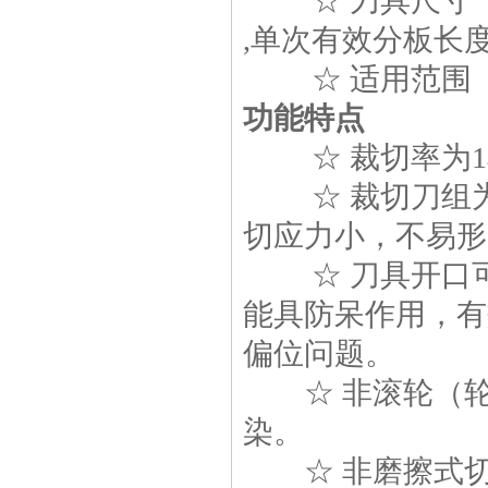
☆ 刀具尺寸 
,
单次有效分板长
☆ 适用范围 
功能特点
☆ 裁切率为
1
☆ 裁切刀组为
切应力小，不易形
☆ 刀具开口可
能具防呆作用，有
偏位问题。
☆ 非滚轮（轮
染。
☆ 非磨擦式切