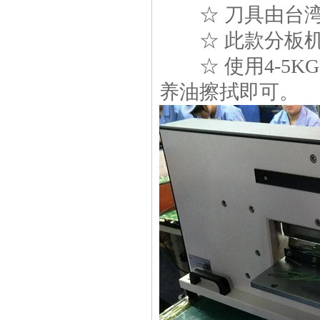
☆ 刀具由台湾
☆ 此款分板机
☆ 使用
4-5KG
养油擦拭即可。