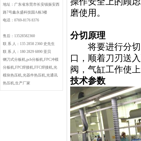
操作安全上的顾虑
地址：广东省东莞市长安镇振安西
磨使用。
路7号鑫永盛科技园A栋3楼
电话：0769-8176 8376
分切原理
售后：13528582360
联 系 人：135 2858 2360 史先生
将要进行分切
联 系 人：180 2829 6890 亚贝
口，顺着刀刃送入
铡刀式分板机,pcb分板机,FPC冲模
阀，气缸工作使上
分板机,FPC焊接机,FFC焊接机,光
模块热压机,光器件热压机,光通讯
技术参数
热压机,生产厂家