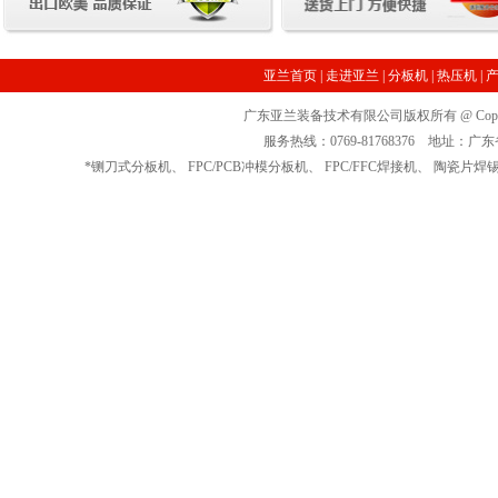
亚兰首页
|
走进亚兰
|
分板机
|
热压机
|
广东亚兰装备技术有限公司版权所有 @ Copyrig
服务热线：0769-81768376 地址
*
铡刀式分板机
、
FPC/PCB冲模分板机
、
FPC/FFC焊接机
、
陶瓷片焊